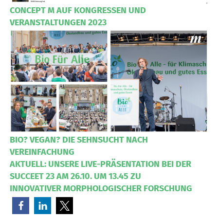
CONCEPT M AUF KONGRESSEN UND
VERANSTALTUNGEN 2023
BIO? VEGAN? DIE SEHNSUCHT NACH
VEREINFACHUNG
AKTUELL: UNSERE LIVE-PRÄSENTATION BEI DER
SUCCEET 23 AM 26.10. UM 13.45 ZU
INNOVATIVER MORPHOLOGISCHER FORSCHUNG