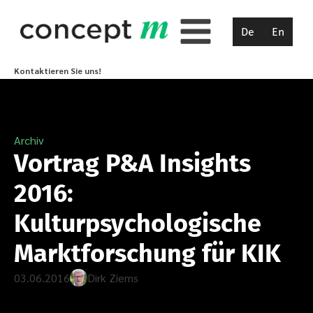
De
En
Kontaktieren Sie uns!
Archiv
Vortrag P&A Insights
2016:
Kulturpsychologische
Marktforschung für KIK
03.06.2016
Dirk Ziems