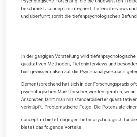
Psychologische Forschung, die die unbewussten Treiber
beschränkt. concept m integriert Tiefeninterviews un
und überführt somit die tiefenpsychologischen Befund
Qual und Quant aus einer Hand
In der gängigen Vorstellung wird tiefenpsychologisch
qualitativen Methoden, Tiefeninterviews und besonde
hier gewissermaßen auf die Psychoanalyse-Couch gele
Dementsprechend hat sich in der Forschungspraxis oft 
psychologischen Marktforscher werden gerufen, wenn „
Ansonsten fährt man mit standardisierter quantitative
verknüpft. Problematische Folge: Die Potenziale eine
concept m bietet dagegen tiefenpsychologisch fundier
bietet das folgende Vorteile: