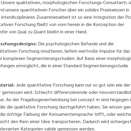
Unsere qualitativen, morphologischen Forschungs-Consultants s
 unsere quantitativen Forscher über ein solides Praxiswissen in
interdisziplinären Zusammenarbeit ist so eine Integration der Pr
itativen Forschung fließt von
vorn herein in die Konzeption der
fer von Qual zu Quant bleibt in einer Hand.
rschungsdesigns:
Die psychologischen Befunde und die
tativen Forschung resultieren, liefern wertvolle Impulse für das
 bei komplexen Segmentierungsstudien: Auf Basis einer morpholog
ungen ermöglicht, die in einer Standard-Segmentierungsstudie
terial:
Jede quantitative Forschung kann nur so gut sein wie der
hr gemessen wird. Schlecht differenzierende oder missverständli
isse. An der Fragebogenentwicklung bei concept m sind hingegen
die die qualitative Forschung durchgeführt haben. Sie wissen gan
e richtige Färbung der Konsumentensprache trifft, oder welch
icht den Kern einer Idee transportieren. Dadurch wird sichergest
h relevanten Kategorien valide gemessen werden.