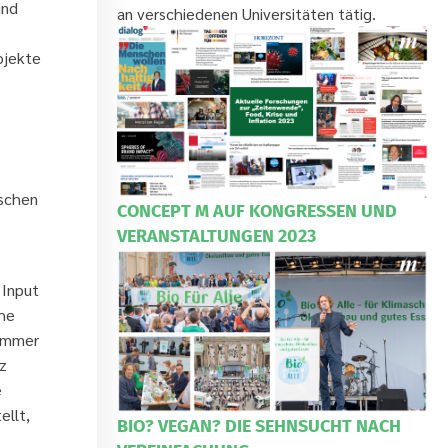
ind
an verschiedenen Universitäten tätig.
ojekte
ischen
CONCEPT M AUF KONGRESSEN UND
VERANSTALTUNGEN 2023
 Input
che
 immer
z
e
ellt,
BIO? VEGAN? DIE SEHNSUCHT NACH