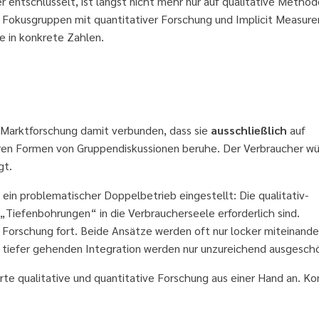
 entschlüsselt, ist längst nicht mehr nur auf qualitative Metho
d Fokusgruppen mit quantitativer Forschung und Implicit Measur
e in konkrete Zahlen.
e Marktforschung damit verbunden, dass sie
ausschließlich
auf
ren Formen von Gruppendiskussionen beruhe. Der Verbraucher w
gt.
ein problematischer Doppelbetrieb eingestellt: Die qualitativ-
Tiefenbohrungen“ in die Verbraucherseele erforderlich sind.
r Forschung fort. Beide Ansätze werden oft nur locker miteinande
r tiefer gehenden Integration werden nur unzureichend ausgesch
te qualitative und quantitative Forschung aus einer Hand an. Ko