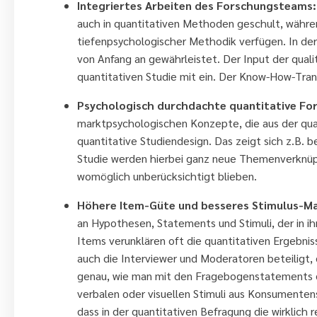
Integriertes Arbeiten des Forschungsteams:
auch in quantitativen Methoden geschult, während
tiefenpsychologischer Methodik verfügen. In der 
von Anfang an gewährleistet.
Der Input der qual
quantitativen Studie mit ein
. Der Know-How-Trans
Psychologisch durchdachte quantitative Fo
marktpsychologischen Konzepte, die aus der quali
quantitative Studiendesign. Das zeigt sich z.B.
Studie werden hierbei ganz neue Themenverknüpf
womöglich unberücksichtigt blieben.
Höhere Item-Güte und besseres Stimulus-Ma
an Hypothesen, Statements und Stimuli, der in i
Items verunklären oft die quantitativen Ergebn
auch die Interviewer und Moderatoren beteiligt, 
genau, wie man mit den Fragebogenstatements di
verbalen oder visuellen Stimuli aus Konsumentens
dass in der quantitativen Befragung die wirklic