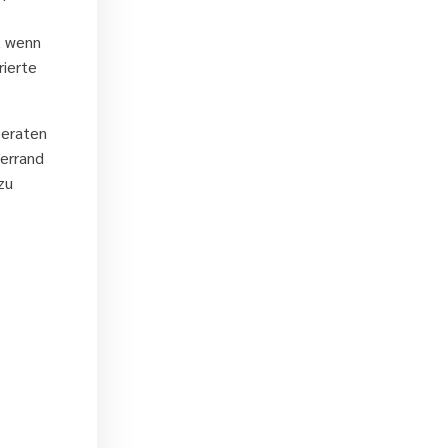
, wenn
rierte
beraten
lerrand
zu