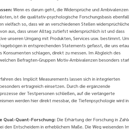
assen:
Wenn es darum geht, die Widersprüche und Ambivalenzen
loten, ist die qualitativ-psychologische Forschungsbasis ebenfall
 vielfach so, dass wir an verschiedenen Stellen widersprüchlich
n aus, dass unser Alltag zutiefst widersprüchlich ist und dass
ive unseren Umgang mit Produkten, Services usw. bestimmt. Um
 Fragebögen in entsprechenden Statements gefasst, die uns erla
des Konsumenten schlagen, direkt zu messen. Im Abgleich des
i welchen Befragten-Gruppen Motiv-Ambivalenzen besonders star
fahren des Implicit Measurements lassen sich in integrierten
esonders ertragreich einsetzen. Durch die ergänzende
prozesse der Testpersonen schließen, auf die verlängerte
smen werden hier direkt messbar, die Tiefenpsychologie wird in
he Qual-Quant-Forschung:
Die Erhärtung der Forschung in Zahl
bei den Entscheidern in erheblichem Maße. Die Weg weisenden I