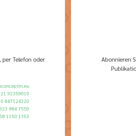
 per Telefon oder
Abonnieren S
Publikati
@conceptm.eu
221 92359010
30 847124320
323 984 7550
58 1150 1353