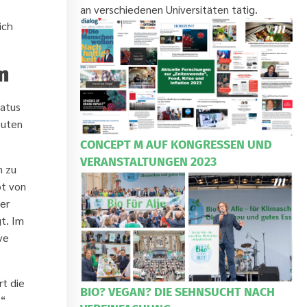
an verschiedenen Universitäten tätig.
ich
n
tatus
outen
CONCEPT M AUF KONGRESSEN UND
VERANSTALTUNGEN 2023
n zu
ot von
er
t. Im
ve
rt die
BIO? VEGAN? DIE SEHNSUCHT NACH
r“