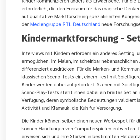
Kinder kommunizieren anders als Erwachsene. Für die 
erforderlich, die den Freiraum für das magische Denken
auf qualitative Marktforschung spezialisierten Kongres
der
Mediengruppe RTL Deutschland
neue Forschungser
Kindermarktforschung - Set
Interviews mit Kindern erfordern ein anderes Setting,
ermöglichen. Im Malen, im scheinbar nebensächlichen Z
differenziert ausdrücken. Für die Marken- und Kommun
klassischen Sceno-Tests ein, einem Test mit Spielfigure
Kinder werden dabei aufgefordert, Szenen mit Spielfig
Sceno-Play-Tests steht ihnen dabei ein breites Set an
Verfügung, deren symbolische Bedeutungen validiert ist
Aktivität und Klamauk, die Kuh für Versorgung.
Die Kinder können selber einen neuen Werbespot für die
können Handlungen von Computerspielen entwerfen. D
erweisen sich und ihre Stärken in bestimmten Heldenta