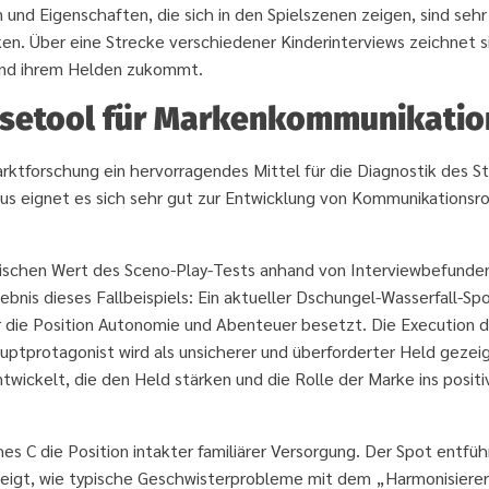
und Eigenschaften, die sich in den Spielszenen zeigen, sind sehr
ken. Über eine Strecke verschiedener Kinderinterviews zeichnet s
und ihrem Helden zukommt.
osetool für Markenkommunikatio
rktforschung ein hervorragendes Mittel für die Diagnostik des S
us eignet es sich sehr gut zur Entwicklung von Kommunikationsr
schen Wert des Sceno-Play-Tests anhand von Interviewbefunde
bnis dieses Fallbeispiels: Ein aktueller Dschungel-Wasserfall-Sp
er die Position Autonomie und Abenteuer besetzt. Die Execution d
uptprotagonist wird als unsicherer und überforderter Held gezeig
wickelt, die den Held stärken und die Rolle der Marke ins positi
 C die Position intakter familiärer Versorgung. Der Spot entfüh
 zeigt, wie typische Geschwisterprobleme mit dem „Harmonisiere