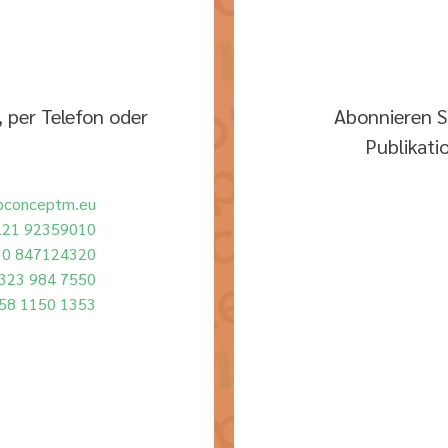
 per Telefon oder
Abonnieren S
Publikati
@conceptm.eu
221 92359010
30 847124320
323 984 7550
58 1150 1353
Mit dem Absenden der Formula