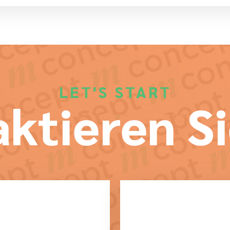
LET'S START
ktieren Si