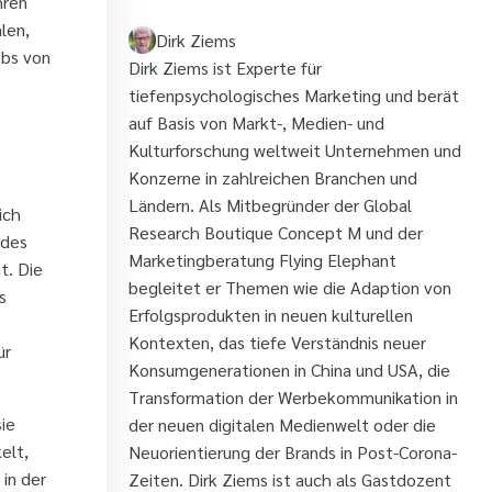
hren
alen,
Dirk Ziems
ebs von
Dirk Ziems ist Experte für
tiefenpsychologisches Marketing und berät
auf Basis von Markt-, Medien- und
Kulturforschung weltweit Unternehmen und
Konzerne in zahlreichen Branchen und
Ländern. Als Mitbegründer der Global
ich
Research Boutique Concept M und der
 des
Marketingberatung Flying Elephant
t. Die
begleitet er Themen wie die Adaption von
s
Erfolgsprodukten in neuen kulturellen
Kontexten, das tiefe Verständnis neuer
ür
Konsumgenerationen in China und USA, die
Transformation der Werbekommunikation in
ie
der neuen digitalen Medienwelt oder die
elt,
Neuorientierung der Brands in Post-Corona-
in der
Zeiten. Dirk Ziems ist auch als Gastdozent