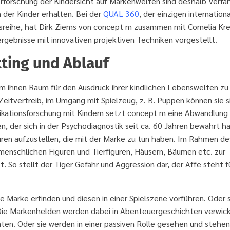
Erforschung der Kindersicht auf Markenwelten sind deshalb Verfa
 der Kinder erhalten. Bei der
QUAL 360
, der einzigen internation
sreihe,
hat Dirk Ziems von concept m zusammen mit Cornelia Kr
gebnisse mit innovativen projektiven Techniken vorgestellt.
ting und Ablauf
 um ihnen Raum für den Ausdruck ihrer kindlichen Lebenswelten zu
eitvertreib, im Umgang mit Spielzeug, z. B. Puppen können sie s
ikationsforschung mit Kindern setzt concept m eine Abwandlung
n, der sich in der Psychodiagnostik seit ca. 60 Jahren bewährt ha
uren aufzustellen, die mit der Marke zu tun haben. Im Rahmen de
 menschlichen Figuren und Tierfiguren, Häusern, Bäumen etc. zur
. So stellt der Tiger Gefahr und Aggression dar, der Affe steht f
 Marke erfinden und diesen in einer Spielszene vorführen. Oder s
ie Markenhelden werden dabei in Abenteuergeschichten verwick
ten. Oder sie werden in einer passiven Rolle gesehen und stehen 