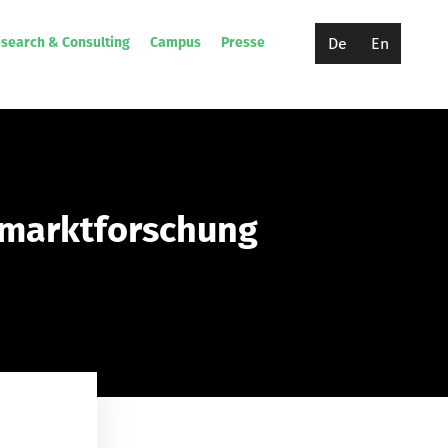
De
En
search & Consulting
Campus
Presse
rmarktforschung