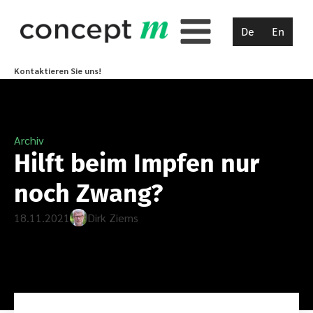
De
En
Kontaktieren Sie uns!
Archiv
Hilft beim Impfen nur
noch Zwang?
18.11.2021
Dirk Ziems