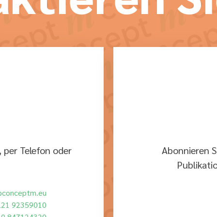
 per Telefon oder
Abonnieren S
Publikati
@conceptm.eu
221 92359010
30 847124320