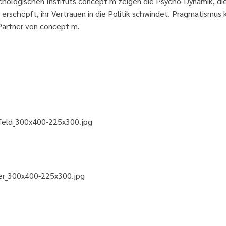
chologischen Instituts concept m zeigen die Psycho-Dynamik, di
erschöpft, ihr Vertrauen in die Politik schwindet. Pragmatismus 
 Partner von concept m.
feld_300x400-225x300.jpg
ler_300x400-225x300.jpg