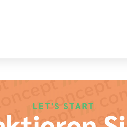
LET'S START
ktieren Si