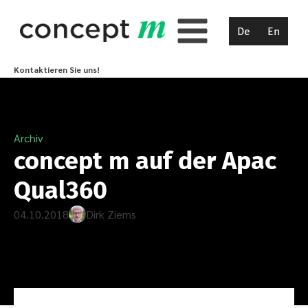
De
En
Kontaktieren Sie uns!
Archiv
concept m auf der Apac
Qual360
04.10.2018
Dirk Ziems