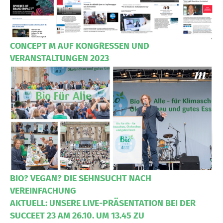
CONCEPT M AUF KONGRESSEN UND
VERANSTALTUNGEN 2023
BIO? VEGAN? DIE SEHNSUCHT NACH
VEREINFACHUNG
AKTUELL: UNSERE LIVE-PRÄSENTATION BEI DER
SUCCEET 23 AM 26.10. UM 13.45 ZU