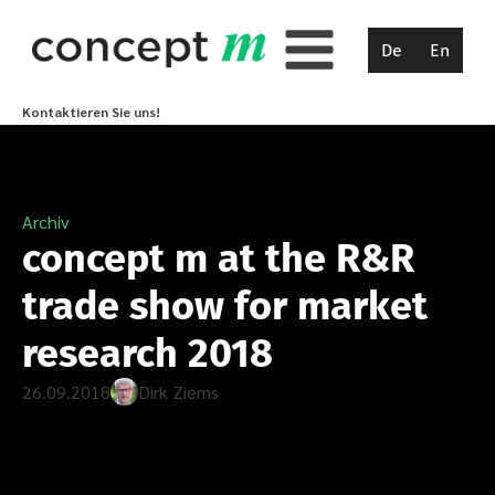
De
En
Kontaktieren Sie uns!
Archiv
concept m at the R&R
trade show for market
research 2018
26.09.2018
Dirk Ziems