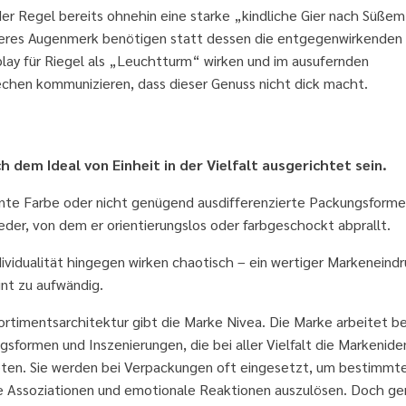
r Regel bereits ohnehin eine starke „kindliche Gier nach Süßem
deres Augenmerk benötigen statt dessen die entgegenwirkenden
lay für Riegel als „Leuchtturm“ wirken und im ausufernden
hen kommunizieren, dass dieser Genuss nicht dick macht.
mentierung
dem Ideal von Einheit in der Vielfalt ausgerichtet sein.
nante Farbe oder nicht genügend ausdifferenzierte Packungsforme
der, von dem er orientierungslos oder farbgeschockt abprallt.
vidualität hingegen wirken chaotisch – ein wertiger Markeneind
nt zu aufwändig.
ortimentsarchitektur gibt die Marke Nivea. Die Marke arbeitet bei
ormen und Inszenierungen, die bei aller Vielfalt die Markenide
oten. Sie werden bei Verpackungen oft eingesetzt, um bestimmt
he Assoziationen und emotionale Reaktionen auszulösen. Doch ge