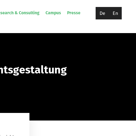
De
En
search & Consulting
Campus
Presse
ntsgestaltung