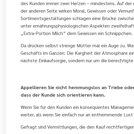
des Kunden immer zwei Herzen – mindestens. Auf der 
der anderen Seite wirken Moral, Gewissen oder Vernu
Sortimentsgestaltungen schlagen eine Brücke zwischen
unter ernährungsphysiologischen Aspekten zweifelhaft
„Extra-Portion Milch“ dem Gewissen ein Schnippchen.
Da drücken selbst strenge Mütter mal ein Auge zu. Was 
Geschäfts im Ganzen: Die Kargheit der Atmosphäre ein
nächste Einkaufsorgie, sondern nur um die berechtigt
6. Geben Sie dem Kunden Navigati
Appellieren Sie nicht hemmungslos an Triebe ode
dass der Kunde sich orientieren kann.
Wenn Sie für den Kunden ein konsequentes Managemen
weiter, als wenn Sie einfach nur an enthemmende Lust 
Gefragt sind Vermittlungen, die den Kauf rechtfertige