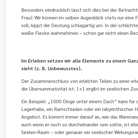
Besonders eindrücklich lässt sich dies bei der Betracht
Frau): Wir können im selben Augenblick stets nur eine
soll, kippt die Deutung schlagartig um. In der schlicht
weiße Flecke wahrnehmen – schon gar nicht einen Be
3. Vergessen Sie nie: Das Ganze is
Im Erleben setzen wir alle Elemente zu einem Gan
sieht (z. B. Unbewusstes).
Der Zusammenschluss von erlebten Teilen zu einer erl
die Übersummativität ist. 1+1 ergibt im seelischen 
Ein Beispiel: „1000 Dinge unter einem Dach“ kann für 
Lagerhalle, ein Ramschladen oder ein labyrinthischer H
Angebot. Es kommt immer darauf an, wie das Warenang
auch wenn er noch so durcheinander sein sollte, ist e
Seelen-Raum – oder genauer ein seelischer Wirkungsra