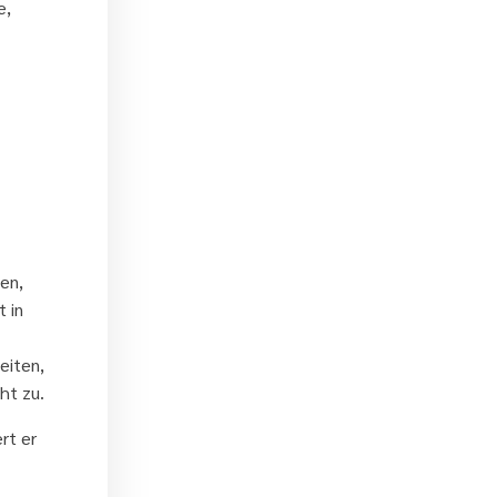
e,
en,
t in
eiten,
ht zu.
rt er