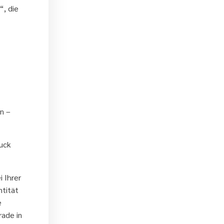
“, die
n –
ruck
 Ihrer
ntität
e
rade in