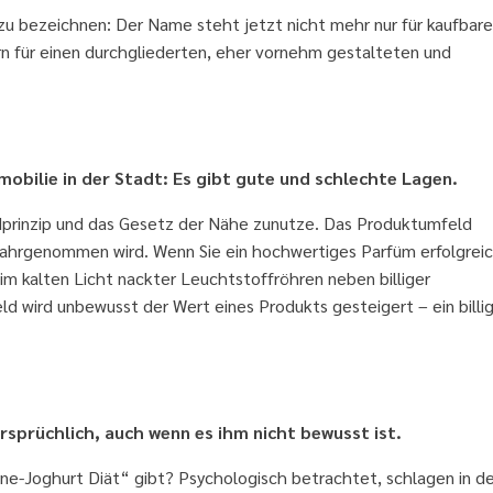
“ zu bezeichnen: Der Name steht jetzt nicht mehr nur für kaufbare
ern für einen durchgliederten, eher vornehm gestalteten und
Nachbarschaft ihre Produkte wohnen
mobilie in der Stadt: Es gibt gute und schlechte Lagen.
ndprinzip und das Gesetz der Nähe zunutze. Das Produktumfeld
wahrgenommen wird. Wenn Sie ein hochwertiges Parfüm erfolgrei
 im kalten Licht nackter Leuchtstoffröhren neben billiger
ld wird unbewusst der Wert eines Produkts gesteigert – ein billi
n – der Kunde ist widersprüchlich
sprüchlich, auch wenn es ihm nicht bewusst ist.
ne-Joghurt Diät“ gibt? Psychologisch betrachtet, schlagen in de