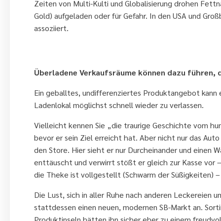
Zeiten von Multi-Kulti und Globalisierung drohen Fett
Gold) aufgeladen oder für Gefahr. In den USA und Großb
assoziiert.
8. Haben Sie keine Angst vor Para
Überladene Verkaufsräume können dazu führen, da
Ein geballtes, undifferenziertes Produktangebot kann
Ladenlokal möglichst schnell wieder zu verlassen.
Vielleicht kennen Sie „die traurige Geschichte vom hun
bevor er sein Ziel erreicht hat. Aber nicht nur das Aut
den Store. Hier sieht er nur Durcheinander und einen 
enttäuscht und verwirrt stößt er gleich zur Kasse vor 
die Theke ist vollgestellt (Schwarm der Süßigkeiten) – 
Die Lust, sich in aller Ruhe nach anderen Leckereien u
stattdessen einen neuen, modernen SB-Markt an. Sorti
Produktinseln hätten ihn sicher eher zu einem freudvo