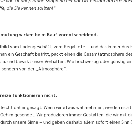
ese von Online/Offline Shopping der vor Ort Einkauf am POS noc
e, die Sie kennen sollten!“
e im Blick
mutung wirken beim Kauf vorentscheidend.
bild vom Ladengeschäft, vom Regal, etc. – und das immer durch
d man ein Geschäft betritt, packt einen die Gesamtatmosphäre de
u.a. und bewirkt unser Verhalten. Wie hochwertig oder günstig ei
 ab sondern von der „Atmosphäre“.
simplen „Reiz-Reaktions-Denke“ verführen
nreize funktionieren nicht.
zu leicht daher gesagt. Wenn wir etwas wahrnehmen, werden nicht
Gehirn gesendet. Wir produzieren immer Gestalten, die wir mit ei
durch unsere Sinne – und geben deshalb allem sofort einen Sinn 