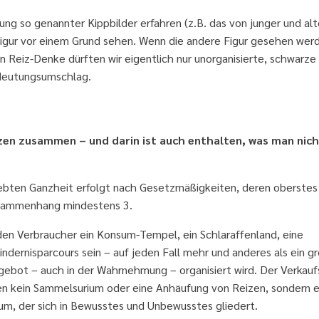
ung so genannter Kippbilder erfahren (z.B. das von junger und alt
 Figur vor einem Grund sehen. Wenn die andere Figur gesehen wer
en Reiz-Denke dürften wir eigentlich nur unorganisierte, schwarze
deutungsumschlag.
t mehr als die Summe seiner Teile
zen zusammen – und darin ist auch enthalten, was man nich
ebten Ganzheit erfolgt nach Gesetzmäßigkeiten, deren oberstes 
Zusammenhang mindestens 3.
den Verbraucher ein Konsum-Tempel, ein Schlaraffenland, eine
indernisparcours sein – auf jeden Fall mehr und anderes als ein g
ebot – auch in der Wahrnehmung – organisiert wird. Der Verkauf
ben kein Sammelsurium oder eine Anhäufung von Reizen, sondern e
um, der sich in Bewusstes und Unbewusstes gliedert.