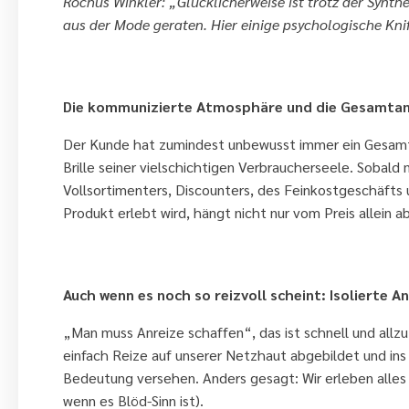
Rochus Winkler: „Glücklicherweise ist trotz der Synth
aus der Mode geraten. Hier einige psychologische Kniff
1. Haben Sie immer das große Ganz
Die kommunizierte Atmosphäre und die Gesamtan
Der Kunde hat zumindest unbewusst immer ein Gesamt
Brille seiner vielschichtigen Verbraucherseele. Sobal
Vollsortimenters, Discounters, des Feinkostgeschäfts 
Produkt erlebt wird, hängt nicht nur vom Preis allein
2. Lassen sie sich nicht von der 
Auch wenn es noch so reizvoll scheint: Isolierte A
„Man muss Anreize schaffen“, das ist schnell und all
einfach Reize auf unserer Netzhaut abgebildet und ins 
Bedeutung versehen. Anders gesagt: Wir erleben alles 
wenn es Blöd-Sinn ist).