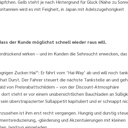
näpfchen. Gelb steht je nach Hintergrund für Glück (Nähe zu Sonn
ritannien wird es mit Feigheit, in Japan mit Adelszugehörigkeit
doxien: Weniger ist mehr
ss der Kunde möglichst schnell wieder raus will.
 erdrückend wirken – und im Kunden die Sehnsucht erwecken, das
grigen Zucker-Hai“: Er fährt vom ’Hai-Way’ ab und will noch tank
o hat Durst. Der Fahrer steuert die nächste Tankstelle an und geh
Wald von Preisrabattschildern – von der Discount-Atmosphäre
– dort steht er vor einem unübersichtlichen Bauchladen an Süßigk
sein überstrapazierter Süßappetit kapituliert und er schnappt nic
mzusehen ist ihm erst recht vergangen. Hungrig und durstig steue
mentsreduzierung, -gliederung und Akzentuierungen mit kleinen
llen Jagdzug eingeladen.