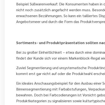
Beispiel Süßwarenverkauf: Die Konsumenten haben in de
nicht noch zusätzlich angefacht werden muss. Beson
erwachsenen Bezähmungen. So kann ein tailliertes Disp
Angebotsmeer und durch die Form das Produktversprec
7. Beitreiben Sie niveauvolle Seg
Sortiments- und Produktpräsentation sollten nach 
Bei zu großer Einheitlichkeit – etwa durch eine domi
findet der Kunde sich vor einem Markenblock-Regal wie
Zuviel Segmentierung und unsystematische Produktindi
kommt erst gar nicht auf oder die Produktwahl erschei
Ein ideales Anschauungsbeispiel für den Ausbau einer S
Binnensegmentierung mit Farbabstufungen, Verpackungsf
bewahren. Doch bei Farbcodierungen ist Vorsicht geb
Produktkategorien zu signalisieren sowie kulturtypisc