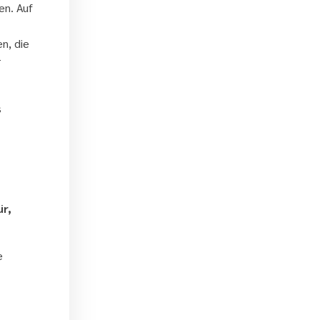
en. Auf
n, die
r
s
r,
e