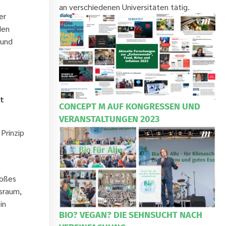
an verschiedenen Universitäten tätig.
er
den
 und
t
CONCEPT M AUF KONGRESSEN UND
VERANSTALTUNGEN 2023
Prinzip
roßes
sraum,
in
BIO? VEGAN? DIE SEHNSUCHT NACH