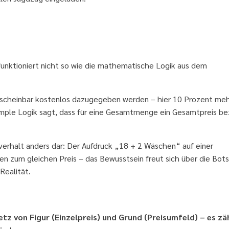
her kein kühler Rechner ist
funktioniert nicht so wie die mathematische Logik aus dem
ie scheinbar kostenlos dazugegeben werden – hier 10 Prozent meh
imple Logik sagt, dass für eine Gesamtmenge ein Gesamtpreis be
verhalt anders dar: Der Aufdruck „18 + 2 Wäschen“ auf einer
n zum gleichen Preis – das Bewusstsein freut sich über die Bot
Realität.
en wollen, stellen sie es neben Teureres
z von Figur (Einzelpreis) und Grund (Preisumfeld) – es zä