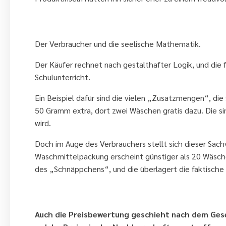
9. Bedenken Sie, dass der Verbrauc
Der Verbraucher und die seelische Mathematik.
Der Käufer rechnet nach gestalthafter Logik, und die 
Schulunterricht.
Ein Beispiel dafür sind die vielen „Zusatzmengen“, d
50 Gramm extra, dort zwei Wäschen gratis dazu. Die s
wird.
Doch im Auge des Verbrauchers stellt sich dieser Sach
Waschmittelpackung erscheint günstiger als 20 Wäsche
des „Schnäppchens“, und die überlagert die faktische 
10. Wenn Sie etwas Teures verkauf
Auch die Preisbewertung geschieht nach dem Geset