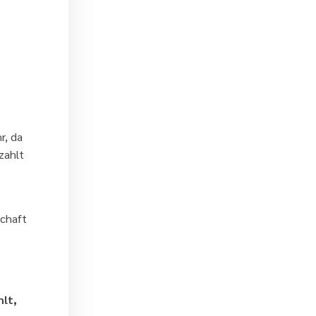
r, da
zahlt
schaft
hlt,