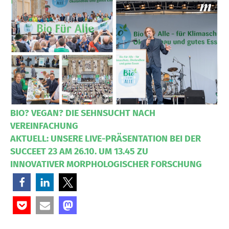
BIO? VEGAN? DIE SEHNSUCHT NACH
VEREINFACHUNG
AKTUELL: UNSERE LIVE-PRÄSENTATION BEI DER
SUCCEET 23 AM 26.10. UM 13.45 ZU
INNOVATIVER MORPHOLOGISCHER FORSCHUNG