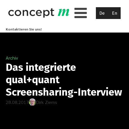
De
En
Kontaktieren Sie uns!
Archiv
Das integrierte
qual+quant
Screensharing-Interview
28.08.2017
Dirk Ziems